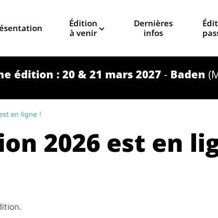
Édition
Dernières
Édi
ésentation
à venir
infos
pas
e édition : 20 & 21 mars 2027
-
Baden
(M
t en ligne !
n 2026 est en lig
ition.