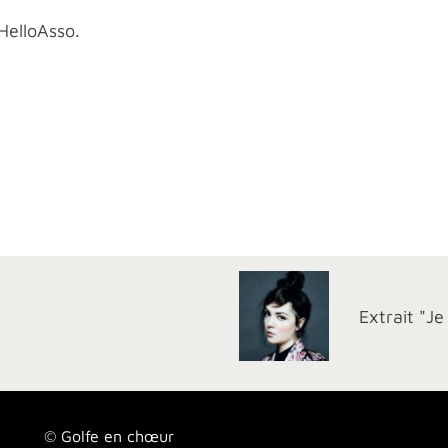
HelloAsso.
Extrait "J
© Golfe en chœur