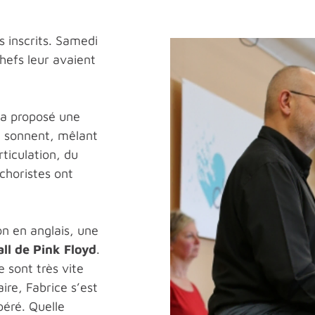
s inscrits. Samedi
chefs leur avaient
 a proposé une
i sonnent, mêlant
rticulation, du
 choristes ont
on en anglais, une
ll de Pink Floyd
.
 sont très vite
ire, Fabrice s’est
péré. Quelle