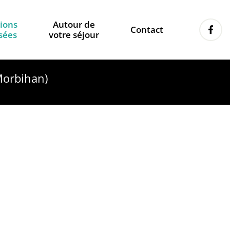
tions
Autour de
Contact
sées
votre séjour
orbihan)