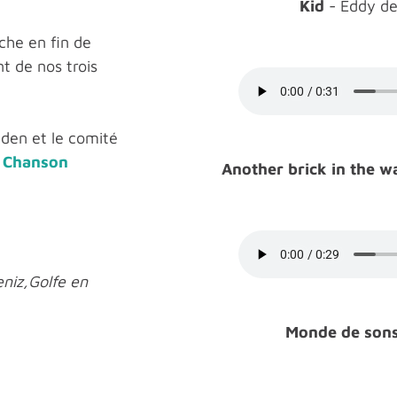
Kid
- Eddy de
che en fin de
nt de nos trois
aden et le comité
n
Chanson
Another brick in the wa
eniz,Golfe en
Monde de son